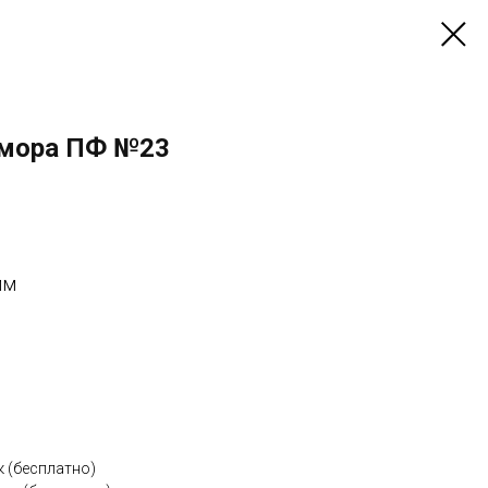
амора ПФ №23
мм
к (бесплатно)