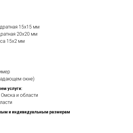
адратная 15х15 мм
дратная 20х20 мм
оса 15х2 мм
лимер
падающем окне)
ем услуги:
 Омска и области
бласти
ным и индивидуальным размерам