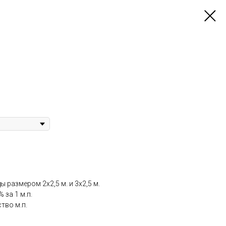
ды размером 2х2,5 м. и 3х2,5 м.
 за 1 м.п.
тво м.п.